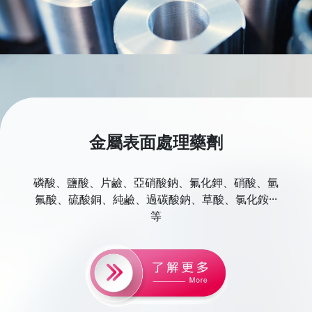
金屬表面處理藥劑
磷酸、鹽酸、片鹼、亞硝酸鈉、氟化鉀、硝酸、氫
氟酸、硫酸銅、純鹼、過碳酸鈉、草酸、氯化銨···
等