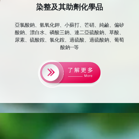
染整及其助劑化學品
亞氯酸鈉、氫氧化鉀、小蘇打、芒硝、純鹼、偏矽
酸鈉、漂白水、磷酸三鈉、連二亞硫酸鈉、草酸、
尿素、硫酸銨、氯化銨、過硫酸、過硫酸鈉、葡萄
酸鈉···等