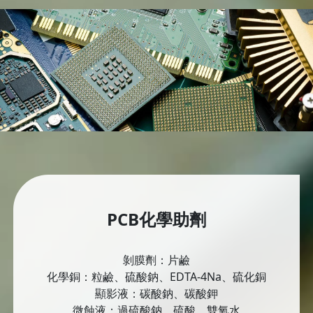
PCB化學助劑
剝膜劑：片鹼
化學銅：粒鹼、硫酸鈉、EDTA-4Na、硫化銅
顯影液：碳酸鈉、碳酸鉀
微蝕液：過硫酸鈉、硫酸、雙氧水